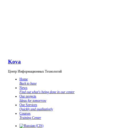
Kova
Центр Информационных Технологий
Home
Back to base
News
Find out what's being done in our center
Our projects
Ideas for tomorrow
Our Services
Quickly and qualitatively
Courses
Training Center