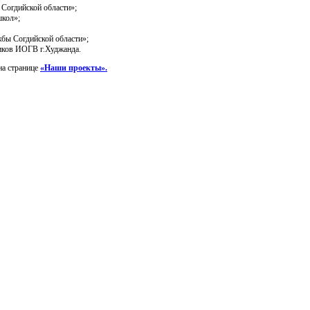
Согдийской области»;
школ»;
бы Согдийской области»;
иков ИОГВ г.Худжанда.
на странице
«Наши проекты».