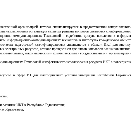
ственной организацией, которая специализируется в предоставлении консультативн
и направлениями организации является решение вопросов связанных с информационн
ационно-коммуникационных Технологий и содействие доступа населения к информа
тием информационно-коммуникационных технологий в институтах гражданского обществ
анимается подготовкой квалифицированных специалистов в области ИКТ для институ
зных электронных ресурсов, а также проведением тренингов направленных на повышение
бразовательными, некоммерческими, коммерческими и государственными организациями
уникационных Технологий и эффективного использования ресурсов ИКТ в повседневно
ресурсов в сфере ИТ для благоприятных условий интеграции Республики Таджикис
истан;
и развитие ИКТ в Республике Таджикистан;
го образования;