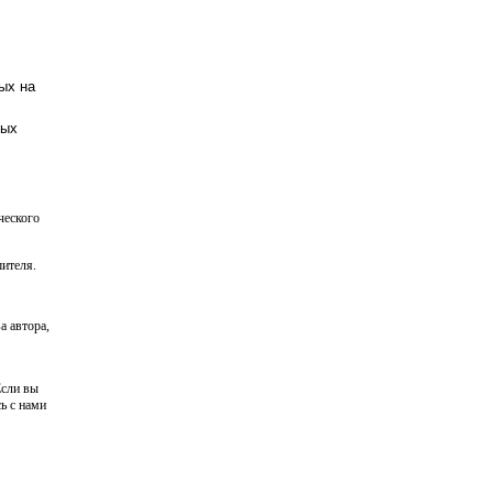
ых на
ных
ческого
ителя.
а автора,
Если вы
ь с нами