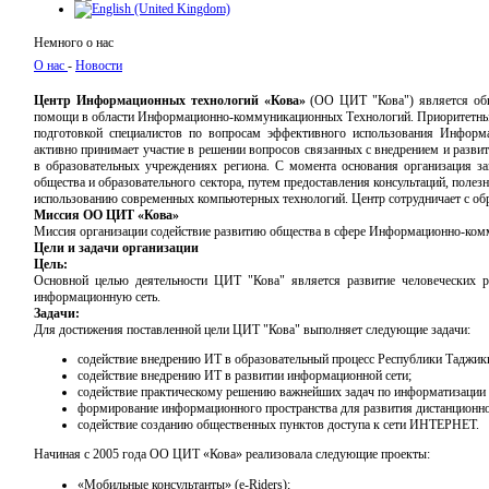
Немного о нас
О нас
-
Новости
Центр Информационных технологий «Кова»
(ОО ЦИТ "Кова") является обще
помощи в области Информационно-коммуникационных Технологий. Приоритетным
подготовкой специалистов по вопросам эффективного использования Информ
активно принимает участие в решении вопросов связанных с внедрением и разви
в образовательных учреждениях региона. С момента основания организация з
общества и образовательного сектора, путем предоставления консультаций, поле
использованию современных компьютерных технологий. Центр сотрудничает с о
Миссия ОО ЦИТ «Кова»
Миссия организации содействие развитию общества в сфере Информационно-комм
Цели и задачи организации
Цель:
Основной целью деятельности ЦИТ "Кова" является развитие человеческих 
информационную сеть.
Задачи:
Для достижения поставленной цели ЦИТ "Кова" выполняет следующие задачи:
содействие внедрению ИТ в образовательный процесс Республики Таджик
содействие внедрению ИТ в развитии информационной сети;
содействие практическому решению важнейших задач по информатизации 
формирование информационного пространства для развития дистанционно
содействие созданию общественных пунктов доступа к сети ИНТЕРНЕТ.
Начиная с 2005 года ОО ЦИТ «Кова» реализовала следующие проекты:
«Мобильные консультанты» (e-Riders);