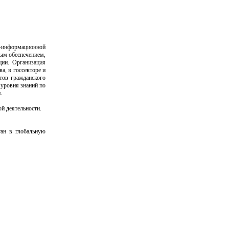
о-информационной
ым обеспечением,
ции. Организация
а, в госсекторе и
тов гражданского
 уровня знаний по
.
й деятельности.
тан в глобальную