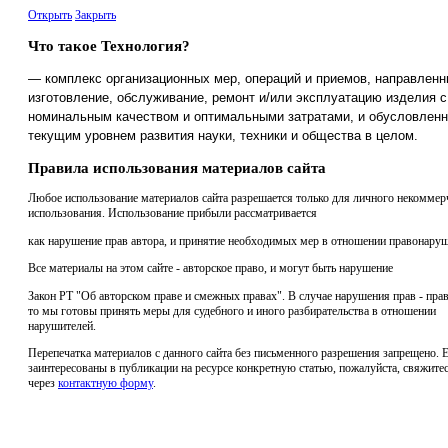
Открыть
Закрыть
Что такое Технология?
— комплекс организационных мер, операций и приемов, направленн
изготовление, обслуживание, ремонт и/или эксплуатацию изделия с
номинальным качеством и оптимальными затратами, и обусловлен
текущим уровнем развития науки, техники и общества в целом.
Правила использования материалов сайта
Любое использование материалов сайта разрешается только для личного некоммер
использования. Использование прибыли рассматривается
как нарушение прав автора, и принятие необходимых мер в отношении правонаруш
Все материалы на этом сайте - авторское право, и могут быть нарушение
Закон РТ "Об авторском праве и смежных правах". В случае нарушения прав - прав
то мы готовы принять меры для судебного и иного разбирательства в отношении
нарушителей.
Перепечатка материалов с данного сайта без письменного разрешения запрещено. 
заинтересованы в публикации на ресурсе конкретную статью, пожалуйста, свяжитес
через
контактную форму
.