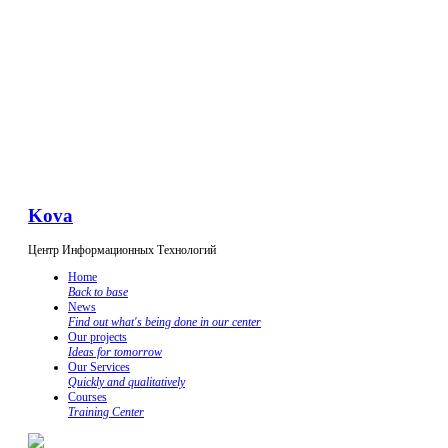
Kova
Центр Информационных Технологий
Home
Back to base
News
Find out what's being done in our center
Our projects
Ideas for tomorrow
Our Services
Quickly and qualitatively
Courses
Training Center