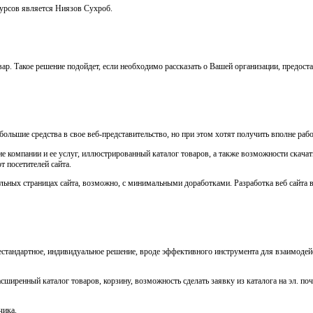
сурсов является Ниязов Сухроб.
ар. Такое решение подойдет, если необходимо рассказать о Вашей организации, предост
ольшие средства в свое веб-представительство, но при этом хотят получить вполне раб
ие компании и ее услуг, иллюстрированный каталог товаров, а также возможности скачать
т посетителей сайта.
альных страницах сайта, возможно, с минимальными доработками. Разработка веб сайта в
нестандартное, индивидуальное решение, вроде эффективного инструмента для взаимодей
ширенный каталог товаров, корзину, возможность сделать заявку из каталога на эл. поч
чика.