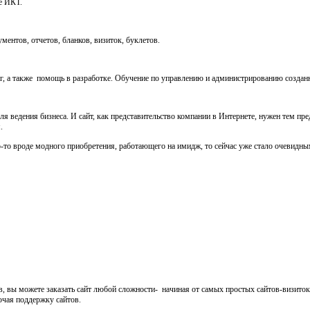
е ИКТ.
ментов, отчетов, бланков, визиток, буклетов.
г, а также помощь в разработке. Обучение по управлению и администрированию создан
я ведения бизнеса. И сайт, как представительство компании в Интернете, нужен тем пр
.
о-то вроде модного приобретения, работающего на имидж, то сейчас уже стало очевидным,
в, вы можете заказать сайт любой сложности- начиная от самых простых сайтов-визиток
ючая поддержку сайтов.