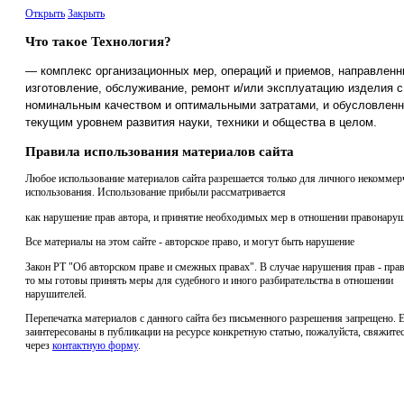
Открыть
Закрыть
Что такое Технология?
— комплекс организационных мер, операций и приемов, направленн
изготовление, обслуживание, ремонт и/или эксплуатацию изделия с
номинальным качеством и оптимальными затратами, и обусловлен
текущим уровнем развития науки, техники и общества в целом.
Правила использования материалов сайта
Любое использование материалов сайта разрешается только для личного некоммер
использования. Использование прибыли рассматривается
как нарушение прав автора, и принятие необходимых мер в отношении правонаруш
Все материалы на этом сайте - авторское право, и могут быть нарушение
Закон РТ "Об авторском праве и смежных правах". В случае нарушения прав - прав
то мы готовы принять меры для судебного и иного разбирательства в отношении
нарушителей.
Перепечатка материалов с данного сайта без письменного разрешения запрещено. 
заинтересованы в публикации на ресурсе конкретную статью, пожалуйста, свяжитес
через
контактную форму
.