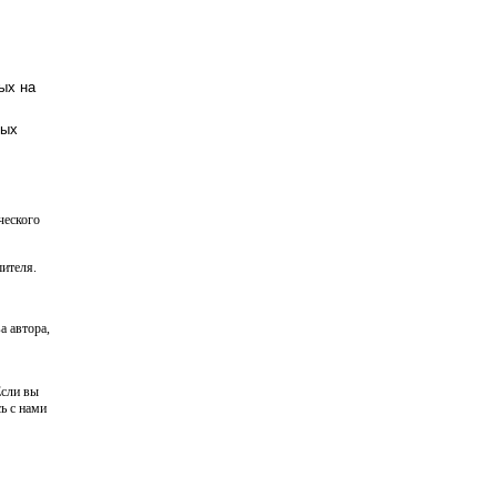
ых на
ных
ческого
ителя.
а автора,
Если вы
ь с нами