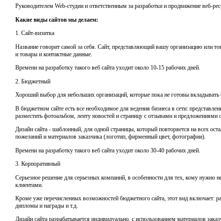
Руководителем Web-студии и ответственным за разработки и продвижение веб-ре
Какие виды сайтов мы делаем:
1. Сайт-визитка
Название говорит самой за себя. Cайт, представляющий вашу организацию или тов
и товары и контактные данные.
Времени на разработку такого веб сайта уходит около 10-15 рабочих дней.
2. Бюджетный
Хороший выбор для небольших организаций, которые пока не готовы вкладывать б
В бюджетном сайте есть все необходимое для ведения бизнеса в сети: представлен
разместить фотоальбом, ленту новостей и страницу с отзывами и предложениями о
Дизайн сайта - шаблонный, для одной страницы, который повторяется на всех ост
пожеланий и материалов заказчика (логотип, фирменный цвет, фотографии).
Времени на разработку такого веб сайта уходит около 30-40 рабочих дней.
3. Корпоративный
Серьезное решение для серьезных компаний, в особенности для тех, кому нужно 
клиентами.
Кроме уже перечисленных возможностей бюджетного сайта, этот вид включает: рас
дипломы и награды и т.д.
Дизайн сайта разрабатывается индивидуально, с использованием материалов заказ