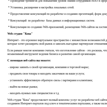
* Проведение тренингов для повышения уровня знаний сотрудников НПО в сфер
* Установка, расширение и настройка локальных сетей.
* Предоставление консультаций по разработке и созданию презентаций, форм доку
* Консультаций по разработке базы данных и информационных систем.
* Консультации по созданию Web-приложений, размещению Web-сайтов на хостин
Web-студия "Кова"
Интернет - это огромное виртуальное пространство с множеством возможностей дл
которые хотят расширить свой рынок и завязать выгодные партнерские отношения
Если раньше многие компании считали, что изготовление сайтов - это роскошь, чт
незаменимый инструмент ведения бизнеса и развития самой организации.
С помощью веб-сайта вы можете:
- широко заявить о своей организации, компании и торговой марке;
- продавать свои товары и находить заказчиков на ваши услуги;
- установить эффективную обратную связь с партнерами и клиентами;
- выйти на новые рынки;
- находить нужных вам специалистов и т.д.
Web-студия "Кова" предоставляет полный комплекс услуг по разработке веб сайто
созданием Интернет-порталов под ключ и тематическими порталами, а также вкл