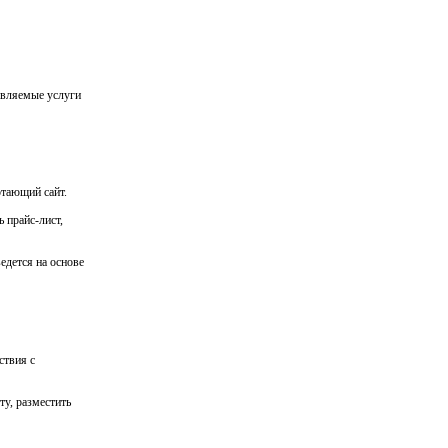
авляемые услуги
отающий сайт.
 прайс-лист,
едется на основе
ствия с
ту, разместить