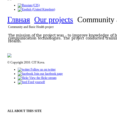
Глвная
Our projects
Community an
Community and Basic Health project
The mission of the project
was
- to improve knowledge
of
h
communication technolog
ies
. The project conducted train
Health.
© Copyright 2010. CIT Kova.
Follow us on twitter
Join our facebook page
View the flickr stream
Feed yourself
ALL ABOUT THIS SITE