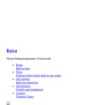
Kova
Центр Информационных Технологий
Home
Back to base
News
Find out what's being done in our center
Our projects
Ideas for tomorrow
Our Services
Quickly and qualitatively
Courses
Training Center